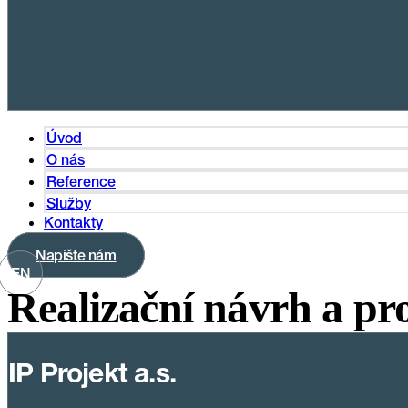
Úvod
O nás
Reference
Služby
Kontakty
Napište nám
EN
Realizační návrh a pr
IP Projekt a.s.